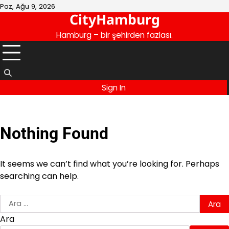
Skip
Paz, Ağu 9, 2026
CityHamburg
to
content
Hamburg – bir şehirden fazlası.
Sign In
Nothing Found
It seems we can’t find what you’re looking for. Perhaps
searching can help.
Arama:
Ara