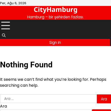
Skip
Per, Ağu 6, 2026
CityHamburg
to
content
Hamburg – bir şehirden fazlası.
Sign In
Nothing Found
It seems we can’t find what you’re looking for. Perhaps
searching can help.
Arama:
Ara